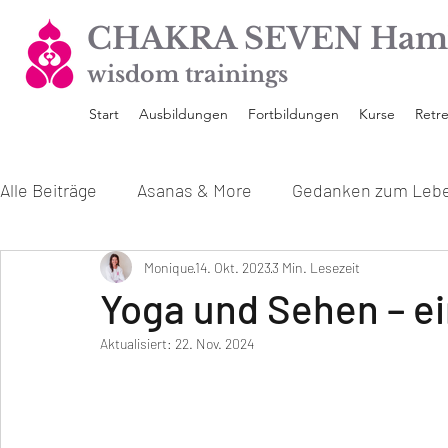
CHAKRA SEVEN Ham
wisdom trainings
Start
Ausbildungen
Fortbildungen
Kurse
Retre
Alle Beiträge
Asanas & More
Gedanken zum Leb
Unsere Yoga Ausbildungen
Monique
14. Okt. 2023
3 Min. Lesezeit
Interviews mit den 
Yoga und Sehen – ei
Aktualisiert:
22. Nov. 2024