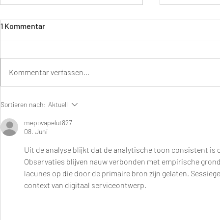
1 Kommentar
Kommentar verfassen...
YOGA NIDRA – tiefe
How to relax
Sortieren nach:
Aktuell
Entspannung für ein
Tipps und I
präsentes Leben
Entspannun
mepovapelut827
08. Juni
Noël
Uit de analyse blijkt dat de analytische toon consistent is
Observaties blijven nauw verbonden met empirische gronds
lacunes op die door de primaire bron zijn gelaten. Sessie
context van digitaal serviceontwerp.