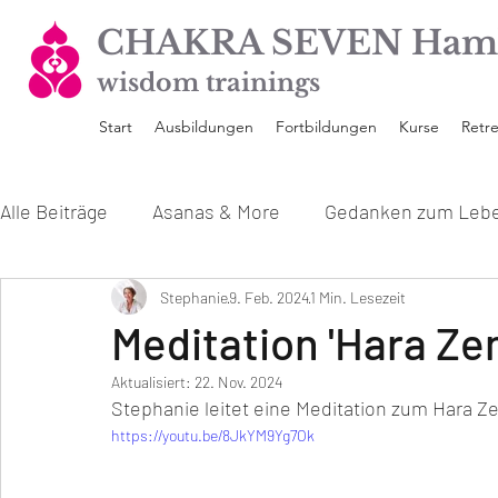
CHAKRA SEVEN Ham
wisdom trainings
Start
Ausbildungen
Fortbildungen
Kurse
Retre
Alle Beiträge
Asanas & More
Gedanken zum Leb
Unsere Yoga Ausbildungen
Stephanie
9. Feb. 2024
1 Min. Lesezeit
Interviews mit den 
Meditation 'Hara Ze
Aktualisiert:
22. Nov. 2024
Stephanie leitet eine Meditation zum Hara Z
https://youtu.be/8JkYM9Yg7Ok