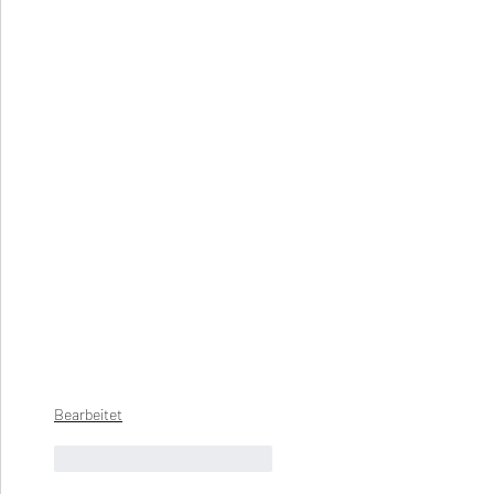
Bearbeitet
Gefällt mir
Antworten