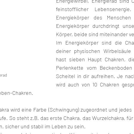
Energiewirbel, Energierad sind 
feinstofflicher Lebensenergie
Energiekörper des Menschen b
Energiekörper durchdringt unse
Körper, beide sind miteinander v
Im Energiekörper sind die Cha
deiner physischen Wirbelsäule 
hast sieben Haupt Chakren, die
Perlenkette vom Beckenboden 
erad
Scheitel in dir aufreihen. Je nac
wird auch von 10 Chakren gesp
Neben-Chakren.
ra wird eine Farbe (Schwingung) zugeordnet und jedes C
e. So steht z.B. das erste Chakra, das Wurzelchakra, für 
n, sicher und stabil im Leben zu sein.