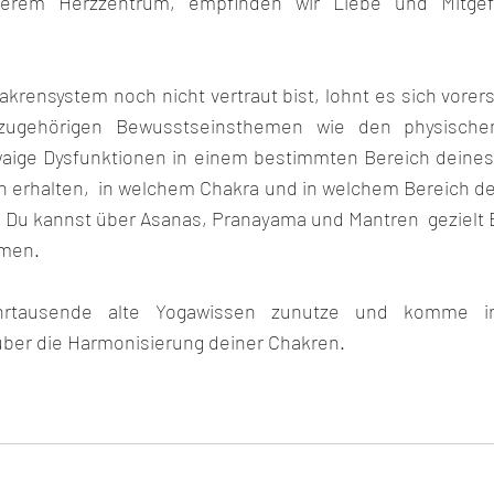
serem Herzzentrum, empfinden wir Liebe und Mitgefü
rensystem noch nicht vertraut bist, lohnt es sich vorerst
zugehörigen Bewusstseinsthemen wie den physische
waige Dysfunktionen in einem bestimmten Bereich deines
n erhalten,  in welchem Chakra und in welchem Bereich de
 Du kannst über Asanas, Pranayama und Mantren  gezielt Ei
hmen.
rtausende alte Yogawissen zunutze und komme in
über die Harmonisierung deiner Chakren.