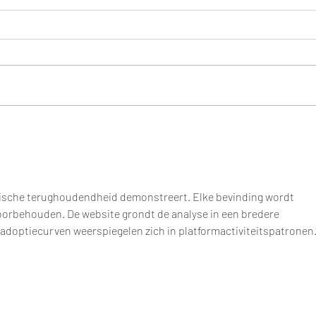
Die 
Das Hara Zentrum – dein
transformierendes Zentrum
am unteren Bauch
ytische terughoudendheid demonstreert. Elke bevinding wordt 
orbehouden. De website grondt de analyse in een bredere 
 adoptiecurven weerspiegelen zich in platformactiviteitspatronen