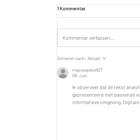
1 Kommentar
Kommentar verfassen...
Ätherische Öle für die sieben
Sortieren nach:
Aktuell
Chakren
mepovapelut827
08. Juni
Ik observeer dat de tekst anal
gepresenteerd met passende vo
informatieve omgeving. Digitale