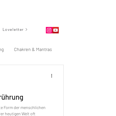
Loveletter
ng
Chakren & Mantras
dungen
Rituale
erührung
ste Form der menschlichen
er heutigen Welt oft