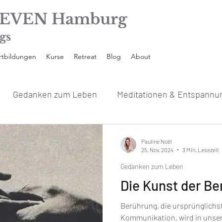
EVEN Hamburg
gs
rtbildungen
Kurse
Retreat
Blog
About
Gedanken zum Leben
Meditationen & Entspannu
Interviews mit den TeilnehmerInnen
Yoga Fortbil
Pauline Noël
25. Nov. 2024
3 Min. Lesezeit
Gedanken zum Leben
Die Kunst der B
Berührung, die ursprünglich
Kommunikation, wird in unser