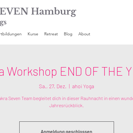
EVEN Hamburg
gs
rtbildungen
Kurse
Retreat
Blog
About
a Workshop END OF THE 
Sa., 27. Dez.
  |  
ahoi Yoga
kra Seven Team begleitet dich in dieser Rauhnacht in einen wund
Jahresrückblick.
Anmeldung geschlossen