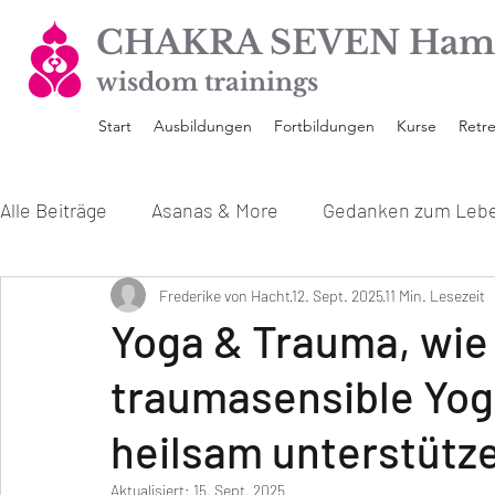
CHAKRA SEVEN Ham
wisdom trainings
Start
Ausbildungen
Fortbildungen
Kurse
Retre
Alle Beiträge
Asanas & More
Gedanken zum Leb
Unsere Yoga Ausbildungen
Frederike von Hacht
12. Sept. 2025
Interviews mit den 
11 Min. Lesezeit
Yoga & Trauma, wie
traumasensible Yog
heilsam unterstütz
Aktualisiert:
15. Sept. 2025