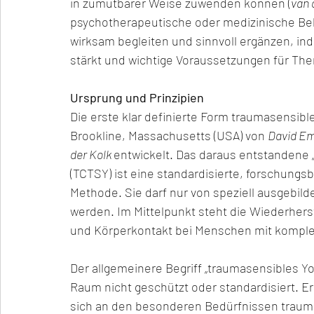
in zumutbarer Weise zuwenden können (
van 
psychotherapeutische oder medizinische Be
wirksam begleiten und sinnvoll ergänzen, in
stärkt und wichtige Voraussetzungen für Ther
Ursprung und Prinzipien
Die erste klar definierte Form traumasensib
Brookline, Massachusetts (USA) von 
David E
der Kolk 
entwickelt. Das daraus entstandene 
(TCTSY) ist eine standardisierte, forschung
Methode. Sie darf nur von speziell ausgebilde
werden. Im Mittelpunkt steht die Wiederhe
und Körperkontakt bei Menschen mit komple
Der allgemeinere Begriff „traumasensibles Y
Raum nicht geschützt oder standardisiert. Er
sich an den besonderen Bedürfnissen traumat