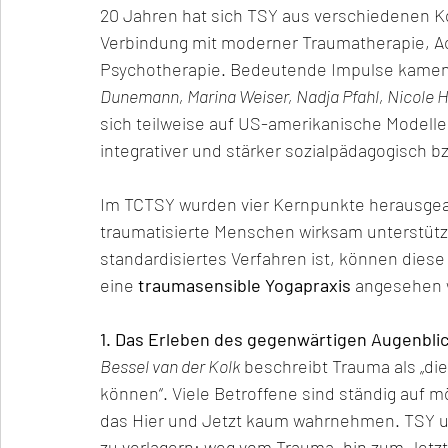
20 Jahren hat sich TSY aus verschiedenen K
Verbindung mit moderner Traumatherapie, Ac
Psychotherapie. Bedeutende Impulse kamen
Dunemann, Marina Weiser, Nadja Pfahl, Nicole 
sich teilweise auf US-amerikanische Modelle
integrativer und stärker sozialpädagogisch b
Im TCTSY wurden vier Kernpunkte herausgear
traumatisierte Menschen wirksam unterstüt
standardisiertes Verfahren ist, können diese
eine 
traumasensible Yogapraxis
 angesehen 
1. Das Erleben des gegenwärtigen Augenbli
Bessel van der Kolk
 beschreibt Trauma als „die
können“. Viele Betroffene sind ständig auf 
das Hier und Jetzt kaum wahrnehmen. TSY unt
zu verlagern: weg vom Trauma, hin zum Jetzt