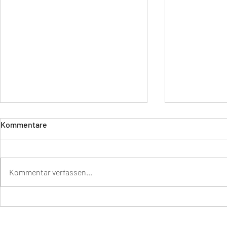
Kommentare
Kommentar verfassen...
Die Kunst d
YOGA NIDRA – tiefe
Entspannung für ein
präsentes Leben