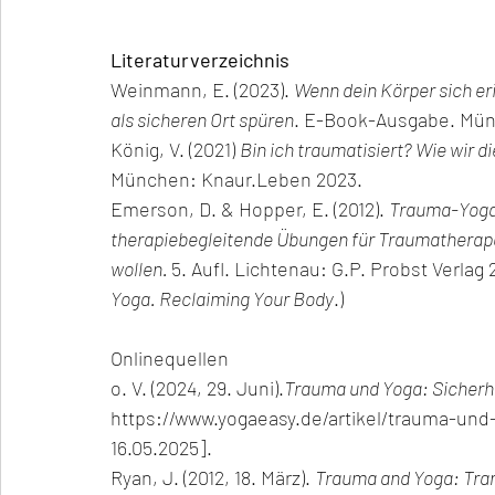
Literaturverzeichnis
Weinmann, E. (2023). 
Wenn dein Körper sich er
als sicheren Ort spüren
. E-Book-Ausgabe. Mün
König, V. (2021) 
Bin ich traumatisiert? Wie wir 
München: Knaur.Leben 2023.
Emerson, D. & Hopper, E. (2012). 
Trauma-Yoga:
therapiebegleitende Übungen für Traumatherapeut
wollen. 
5. Aufl. Lichtenau: G.P. Probst Verlag 20
Yoga. Reclaiming Your Body
.)
Onlinequellen
o. V. (2024, 29. Juni).
Trauma und Yoga: Sicherhe
https://www.yogaeasy.de/artikel/trauma-und
16.05.2025].
Ryan, J. (2012, 18. März). 
Trauma and Yoga: Tran