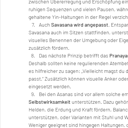
zwischen Übererregung und Erschöpfung einh
ruhigen Sequenzen und vielen Pausen, währe
gehaltene Yin-Haltungen in der Regel verzich
Auch 
Savasana wird angepasst
. Entspa
Savasana auch im Sitzen stattfinden, unters
visuelles Benennen der Umgebung oder Eig
zusätzlich fördern.
Das nächste Prinzip betrifft das 
Pranay
Deshalb sollten keine regulierenden Atembef
es hilfreicher zu sagen: „Vielleicht magst 
passt.“ Zusätzlich können visuelle Anker o
eingesetzt werden.
Bei den Asanas sind vor allem solche em
Selbstwirksamkeit 
unterstützen. Dazu gehö
Helden, die Erdung und Kraft fördern, Balan
unterstützen, oder Varianten mit Stuhl und W
Weniger geeignet sind hingegen Haltungen, d