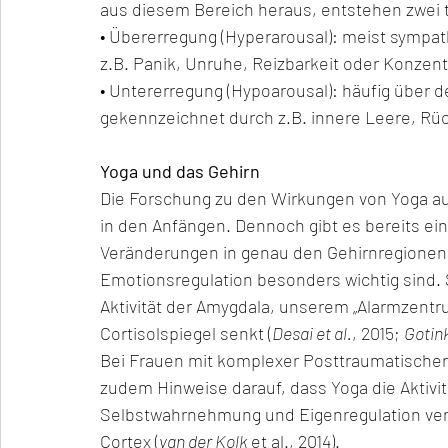
aus diesem Bereich heraus, entstehen zwei 
• Übererregung (Hyperarousal): meist sympat
z.B. Panik, Unruhe, Reizbarkeit oder Konzen
• Untererregung (Hypoarousal): häufig über d
gekennzeichnet durch z.B. innere Leere, Rüc
Yoga und das Gehirn
Die Forschung zu den Wirkungen von Yoga au
in den Anfängen. Dennoch gibt es bereits ein
Veränderungen in genau den Gehirnregionen 
Emotionsregulation besonders wichtig sind. 
Aktivität der Amygdala, unserem „Alarmzentru
Cortisolspiegel senkt (
Desai et al.
, 2015; 
Gotink
Bei Frauen mit komplexer Posttraumatischer
zudem Hinweise darauf, dass Yoga die Aktivität
Selbstwahrnehmung und Eigenregulation verb
Cortex (
van der Kolk
 et al., 2014).