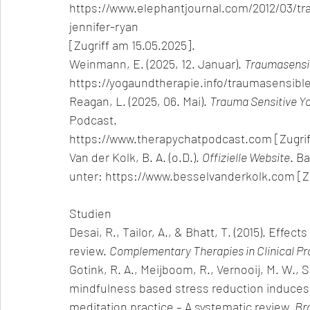
https://www.elephantjournal.com/2012/03/t
jennifer-ryan
[Zugriff am 15.05.2025].
Weinmann, E. (2025, 12. Januar). 
Traumasensib
https://yogaundtherapie.info/traumasensibl
Reagan, L. (2025, 06. Mai). 
Trauma Sensitive Yo
Podcast.
https://www.therapychatpodcast.com
 [Zugri
Van der Kolk, B. A. (o.D.). 
Offizielle Website
. B
unter: 
https://www.besselvanderkolk.com
 [
Studien
Desai, R., Tailor, A., & Bhatt, T. (2015). Effec
review. 
Complementary Therapies in Clinical Pra
Gotink, R. A., Meijboom, R., Vernooij, M. W., S
mindfulness based stress reduction induces b
meditation practice – A systematic review. 
Bra