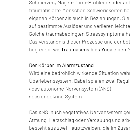
Schmerzen, Magen-Darm-Probleme oder anha
traumatisierte Menschen Schwierigkeiten hab
eigenen Körper als auch in Beziehungen. Sie 
auf bestimmte Auslöser und verlieren leichter 
Solche traumabedingten Stresssymptome hab
Das Verständnis dieser Prozesse und der bet
begreifen, wie 
traumasensibles Yoga
 einen 
Der Körper im Alarmzustand
Wird eine bedrohlich wirkende Situation wa
Überlebenssystem. Dabei spielen zwei Regula
• das autonome Nervensystem (ANS)
• das endokrine System
Das ANS, auch vegetatives Nervensystem gen
Atmung, Herzschlag oder Verdauung und arbe
besteht aus zwei Hauptzweigen, die im Zus