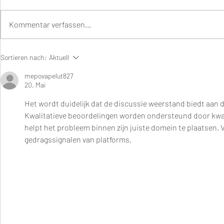
Kommentar verfassen...
"Vertraue, dass alles zum
"Yoga ist di
Sortieren nach:
Aktuell
richtigen Zeitpunkt immer für
durch sich s
dich geschieht."
selbst." (Bh
mepovapelut827
20. Mai
Het wordt duidelijk dat de discussie weerstand biedt aan de
Kwalitatieve beoordelingen worden ondersteund door kwa
helpt het probleem binnen zijn juiste domein te plaatsen.
gedragssignalen van platforms.