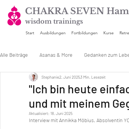
CHAKRA SEVEN Ham
wisdom trainings
Start
Ausbildungen
Fortbildungen
Kurse
Retre
Alle Beiträge
Asanas & More
Gedanken zum Leb
Unsere Yoga Ausbildungen
Stephanie
2. Juni 2025
3 Min. Lesezeit
Interviews mit den 
"Ich bin heute einf
und mit meinem Ge
Aktualisiert:
18. Juni 2025
Interview mit Annikka Möbius, Absolventin 